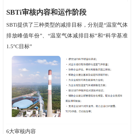
SBTi审核内容和运作阶段
SBTi提供了三种类型的减排目标，分别是“温室气体
排放峰值年份”、“温室气体减排目标”和“科学基准
1.5°C目标”
6大审核内容