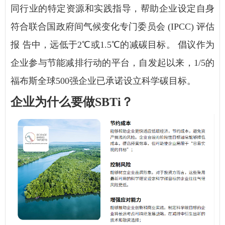
同行业的特定资源和实践指导，帮助企业设定自身
符合联合国政府间气候变化专门委员会 (IPCC) 评估
报 告中，远低于2℃或1.5℃的减碳目标。 倡议作为
企业参与节能减排行动的平台，自发起以来，1/5的
福布斯全球500强企业已承诺设立科学碳目标。
企业为什么要做SBTi？